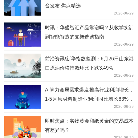
台发布 焦点精选
2026-06-29
时讯：华盛智汇产品靠谱吗？从教学实训
到智能智造的支架选购指南
2026-06-29
前沿资讯!新华指数监测：6月26日山东港
口原油价格指数环比下跌3.49%
2026-06-29
AI算力金属需求爆发推高行业利润增长，
1-5月原材料制造业利润同比增长83%，
2026-06-29
有色金属ETF华夏(516650)涨1.31%-今
头条
即时焦点：实物黄金和纸黄金的交易成本
有差异吗？
2026-06-29