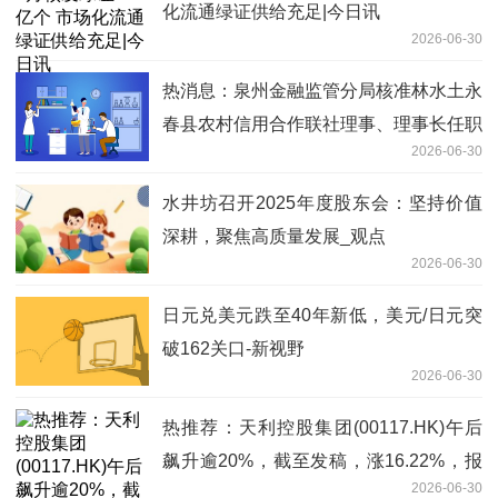
化流通绿证供给充足|今日讯
2026-06-30
热消息：泉州金融监管分局核准林水土永
春县农村信用合作联社理事、理事长任职
2026-06-30
资格
水井坊召开2025年度股东会：坚持价值
深耕，聚焦高质量发展_观点
2026-06-30
日元兑美元跌至40年新低，美元/日元突
破162关口-新视野
2026-06-30
热推荐：天利控股集团(00117.HK)午后
飙升逾20%，截至发稿，涨16.22%，报
2026-06-30
5.16港元，成交额7178.28万港元