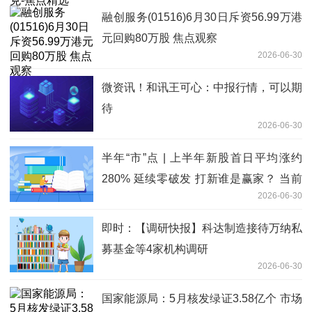
融创服务(01516)6月30日斥资56.99万港
元回购80万股 焦点观察
2026-06-30
微资讯！和讯王可心：中报行情，可以期
待
2026-06-30
半年“市”点 | 上半年新股首日平均涨约
280% 延续零破发 打新谁是赢家？ 当前
2026-06-30
热议
即时：【调研快报】科达制造接待万纳私
募基金等4家机构调研
2026-06-30
国家能源局：5月核发绿证3.58亿个 市场