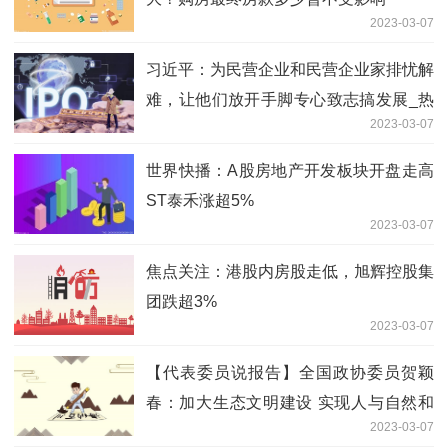
2023-03-07
习近平：为民营企业和民营企业家排忧解
难，让他们放开手脚专心致志搞发展_热
2023-03-07
点在线
世界快播：A股房地产开发板块开盘走高
ST泰禾涨超5%
2023-03-07
焦点关注：港股内房股走低，旭辉控股集
团跌超3%
2023-03-07
【代表委员说报告】全国政协委员贺颖
春：加大生态文明建设 实现人与自然和
2023-03-07
谐共生