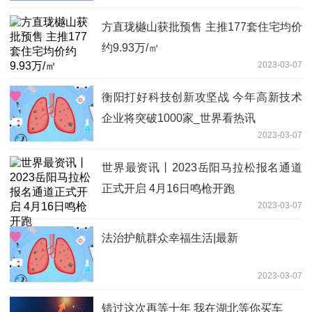
方直珑樾山获批预售 主推177套住宅均价
约9.93万/㎡
2023-03-07
衡阳打好科技创新攻坚战 今年高新技术
企业将突破1000家_世界看热讯
2023-03-07
世界最资讯丨2023岳阳马拉松报名通道
正式开启 4月16日鸣枪开跑
2023-03-07
法治护航群众幸福生活|最新
2023-03-07
错过这次再等十年 我在湖北等你买车