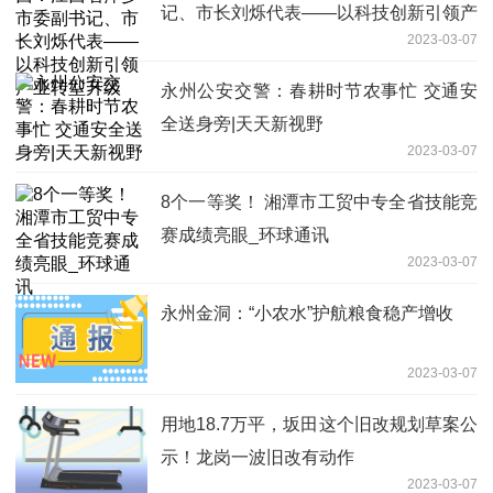
记、市长刘烁代表——以科技创新引领产
2023-03-07
业转型升级
永州公安交警：春耕时节农事忙 交通安
全送身旁|天天新视野
2023-03-07
8个一等奖！ 湘潭市工贸中专全省技能竞
赛成绩亮眼_环球通讯
2023-03-07
永州金洞：“小农水”护航粮食稳产增收
2023-03-07
用地18.7万平，坂田这个旧改规划草案公
示！龙岗一波旧改有动作
2023-03-07