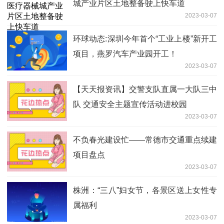
城产业片区土地整备驶上快车道
2023-03-07
环球动态:深圳今年首个“工业上楼”新开工
项目，燕罗汽车产业园开工！
2023-03-07
【天天报资讯】交警支队直属一大队三中
队 交通安全主题宣传活动进校园
2023-03-07
不负春光建设忙——常德市交通重点续建
项目盘点
2023-03-07
株洲：“三八”妇女节，各景区送上女性专
属福利
2023-03-07