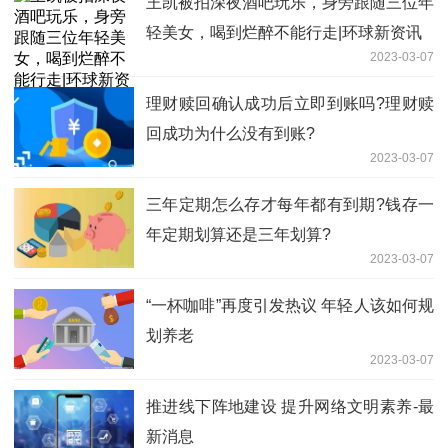
王凯被拍深夜酒吧玩乐，身旁跟随三位年
轻美女，喝到烂醉不能行走|环球新资讯
2023-03-07
理财赎回确认成功后立即到账吗?理财赎
回成功为什么没有到账?
2023-03-07
三年定期怎么存才每年都有到期?钱存一
年定期划算还是三年划算?
2023-03-07
“一杯咖啡”再度引发热议 年轻人该如何规
划养老
2023-03-07
推进线下阵地建设 提升网络文明素养-最
新消息