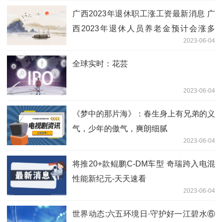
广西2023年退休职工涨工资最新消息 广
西2023年退休人员养老金预计会涨多
2023-06-04
少？ 天天新要闻
全球实时：花芸
2023-06-04
《梦中的那片海》：春生身上有兄弟的义
气，少年的傲气，爽朗细腻
2023-06-04
将推20+款鲲鹏C-DM车型 奇瑞跨入电混
性能新纪元-天天速看
2023-06-04
世界动态:六五环境日·守护好一江碧水⑥