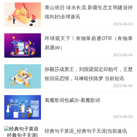
青山依旧 绿水长流 新疆生态文明建设持
续向好|全球速讯
2023-06-04
环球观天下！奔驰掌易通OTR（奔驰掌
易通otr）
2023-06-04
孙颖莎成票王，刘国梁固定邱贻可，王楚
钦回应恋情，马琳暗扶陈梦 当前短讯
2023-06-04
着魔歌词包威尔-着魔歌词
2023-06-04
经典句子英语_经典句子天涯|当前速讯