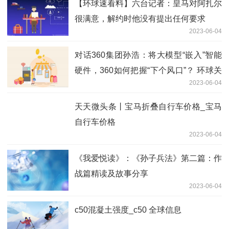
【环球速看料】六台记者：皇马对阿扎尔
很满意，解约时他没有提出任何要求
2023-06-04
对话360集团孙浩：将大模型“嵌入”智能
硬件，360如何把握“下个风口”？ 环球关
2023-06-04
注
天天微头条丨宝马折叠自行车价格_宝马
自行车价格
2023-06-04
《我爱悦读》：《孙子兵法》第二篇：作
战篇精读及故事分享
2023-06-04
c50混凝土强度_c50 全球信息